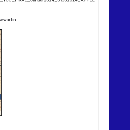
AL_YCC_FINAL_Januar2024_01302024_APPLE
ewartin