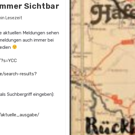
Immer Sichtbar
uer:
min Lesezeit
le aktuellen Meldungen sehen
semeldungen auch immer bei
Medien
e/?s=YCC
e/search-results?
als Suchbergriff eingeben):
e/aktuelle_ausgabe/