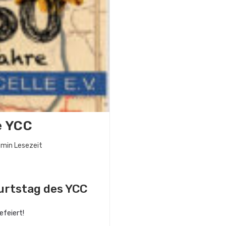
e YCC
dauer:
 min Lesezeit
urtstag des YCC
efeiert!