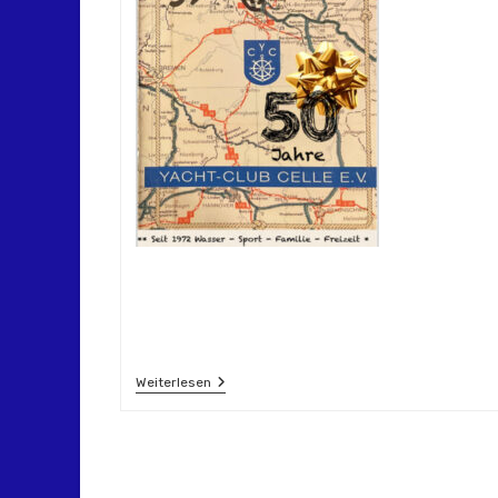
Hafenpostille
Weiterlesen
–
50
Jahre
YCC