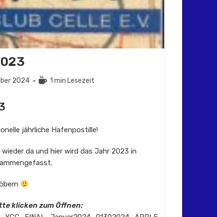
2023
Lesedauer:
ober 2024
1 min Lesezeit
cht:
3
ionelle jährliche Hafenpostille!
t wieder da und hier wird das Jahr 2023 in
usammengefasst.
töbern
tte klicken zum Öffnen: