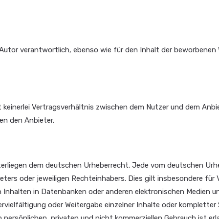
e Autor verantwortlich, ebenso wie für den Inhalt der beworbenen 
keinerlei Vertragsverhältnis zwischen dem Nutzer und dem Anbiet
en den Anbieter.
 unterliegen dem deutschen Urheberrecht. Jede vom deutschen Ur
ters oder jeweiligen Rechteinhabers. Dies gilt insbesondere für 
 Inhalten in Datenbanken oder anderen elektronischen Medien un
rvielfältigung oder Weitergabe einzelner Inhalte oder kompletter S
persönlichen, privaten und nicht kommerziellen Gebrauch ist erl