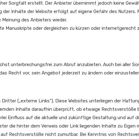
er Sorgfalt erstellt. Der Anbieter übernimmt jedoch keine Gewähr 
ung der Inhalte der Website erfolgt auf eigene Gefahr des Nutzers
e Meinung des Anbieters wieder.
hte Manuskripte oder dergleichen zu kürzen oder internetgerecht z
hst unterbrechungsfrei zum Abruf anzubieten. Auch bei aller Sor
as Recht vor, sein Angebot jederzeit zu ändern oder einzustellen
itter („externe Links“). Diese Websites unterliegen der Haftung 
fremden Inhalte daraufhin überprüft, ob etwaige Rechtsverstöße
rlei Einfluss auf die aktuelle und zukünftige Gestaltung und auf 
eter die hinter dem Verweis oder Link liegenden Inhalte zu Eigen 
e auf Rechtsverstöße nicht zumutbar. Bei Kenntnis von Rechtsve