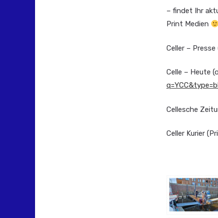
– findet Ihr ak
Print Medien
Celler – Presse 
Celle – Heute (o
q=YCC&type=b
Cellesche Zeitu
Celler Kurier (Pr