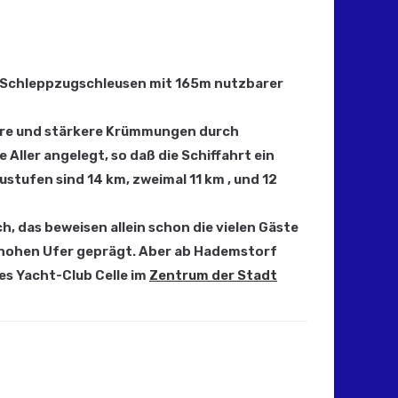
als Schleppzugschleusen mit 165m nutzbarer
ßere und stärkere Krümmungen durch
 Aller angelegt, so daß die Schiffahrt ein
stufen sind 14 km, zweimal 11 km , und 12
h, das beweisen allein schon die vielen Gäste
e hohen Ufer geprägt. Aber ab Hademstorf
des Yacht-Club Celle im
Zentrum der Stadt