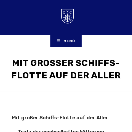
Zum
Inhalt
springen
MENÜ
MIT GROSSER SCHIFFS-F
LOTTE AUF DER ALLER
Mit großer Schiffs-Flotte auf der Aller
Trotz der wechselhaften Witterung