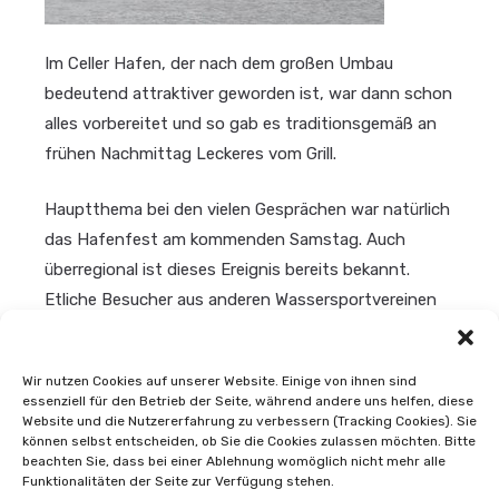
Im Celler Hafen, der nach dem großen Umbau
bedeutend attraktiver geworden ist, war dann schon
alles vorbereitet und so gab es traditionsgemäß an
frühen Nachmittag Leckeres vom Grill.
Hauptthema bei den vielen Gesprächen war natürlich
das Hafenfest am kommenden Samstag. Auch
überregional ist dieses Ereignis bereits bekannt.
Etliche Besucher aus anderen Wassersportvereinen
haben sich bereits angemeldet. Viele reisen mit dem
Auto an, doch es darf auch mit einem vollen Hafen
Wir nutzen Cookies auf unserer Website. Einige von ihnen sind
und zahlreichen Gastliegern gerechnet werden.
essenziell für den Betrieb der Seite, während andere uns helfen, diese
Website und die Nutzererfahrung zu verbessern (Tracking Cookies). Sie
können selbst entscheiden, ob Sie die Cookies zulassen möchten. Bitte
Der YCC wird sich auch an den sportlichen
beachten Sie, dass bei einer Ablehnung womöglich nicht mehr alle
Aktivitäten rund ums Wasser beteiligen.
Funktionalitäten der Seite zur Verfügung stehen.